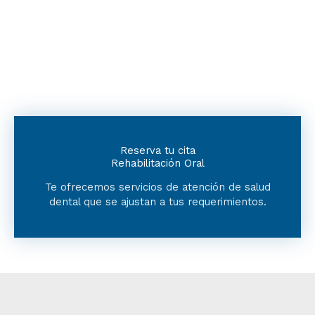
con
5
de
5
Reserva tu cita
Rehabilitación Oral
Te ofrecemos servicios de atención de salud
dental que se ajustan a tus requerimientos.