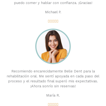
puedo comer y hablar con confianza. ¡Gracias!
Michael P.
Valorado





con
5
de
5
Recomiendo encarecidamente Belle Dent para la
rehabilitación oral. Me sentí apoyada en cada paso del
proceso y el resultado final superó mis expectativas.
¡Ahora sonrío sin reservas!
María R.
Valorado




